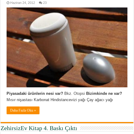
Haziran 24, 2012
23
Piyasadaki ürünlerin nesi var?
Bkz.
Otopsi
Bizimkinde ne var?
Mısır nişastası Karbonat Hindistancevizi yağı Çay ağacı yağı
Daha Fazla Oku »
ZehirsizEv Kitap 4. Baskı Çıktı