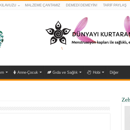
KILAVUZU
MALZEME ÇANTAMIZ
DEMEDİ DEMEYİN!
TARİF PAYLAŞ
kım
Anne-Çocuk
Gıda ve Sağlık
Hobi
Diğer
Zeh