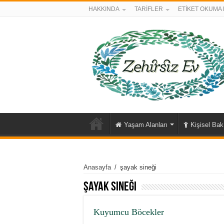
HAKKINDA
TARİFLER
ETİKET OKUMA 
Yaşam Alanları
Kişisel Ba
Anasayfa
/
şayak sineği
şayak sineği
Kuyumcu Böcekler