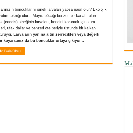
larınızın boncuklarını sinek larvaları yapsa nasıl olur? Ekolojik
üretim tekniği olur... Mayıs böceği benzeri bir kanatlı olan
k (caddis) sineğinin larvaları, kendini korumak için kum
leri, ufak dallar ve benzeri öte beriyle üstünde bir kalkan
turuyor.
Larvaların yanına altın zerrecikleri veya değerli
ar koyarsanız da bu boncuklar ortaya çıkıyor...
ha Fazla Oku »
Ma