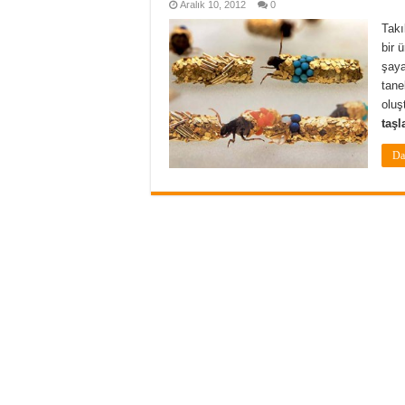
Aralık 10, 2012
0
Takı
bir 
şaya
tane
oluş
taşl
Da