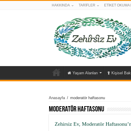
HAKKINDA
TARİFLER
ETİKET OKUMA 
Yaşam Alanları
Kişisel Ba
Anasayfa
/
moderatör haftasonu
moderatör haftasonu
Zehirsiz Ev, Moderatör Haftasonu’