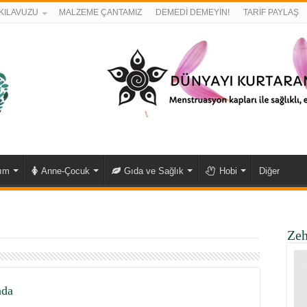
KILAVUZU
MALZEME ÇANTAMIZ
DEMEDİ DEMEYİN!
TARİF PAYLAŞ
kım
Anne-Çocuk
Gıda ve Sağlık
Hobi
Diğer
Zeh
nda