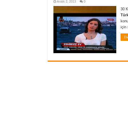
Aralık 2, 2013
0
30 K
Tür
konu
için
Da