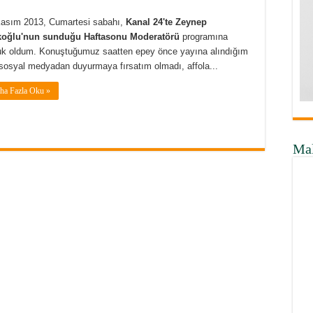
asım 2013, Cumartesi sabahı,
Kanal 24'te Zeynep
koğlu'nun sunduğu Haftasonu Moderatörü
programına
k oldum. Konuştuğumuz saatten epey önce yayına alındığım
 sosyal medyadan duyurmaya fırsatım olmadı, affola...
ha Fazla Oku »
Ma