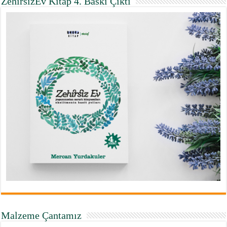
ZehirsizEv Kitap 4. Baskı Çıktı
Malzeme Çantamız