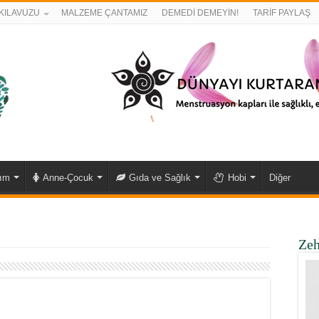
KILAVUZU
MALZEME ÇANTAMIZ
DEMEDİ DEMEYİN!
TARİF PAYLAŞ
kım
Anne-Çocuk
Gıda ve Sağlık
Hobi
Diğer
Zeh