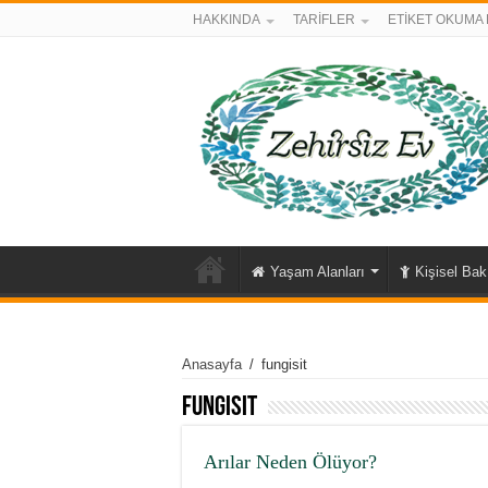
HAKKINDA
TARİFLER
ETİKET OKUMA 
Yaşam Alanları
Kişisel Ba
Anasayfa
/
fungisit
fungisit
Arılar Neden Ölüyor?