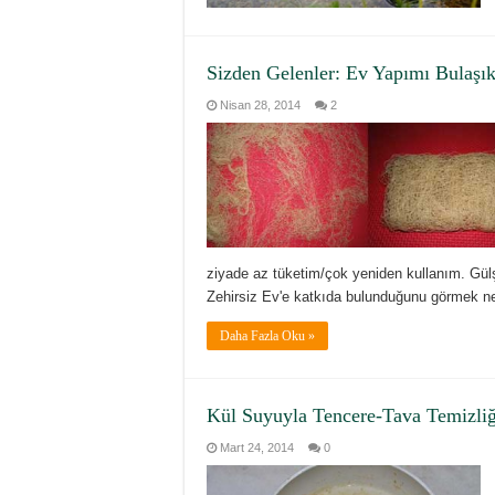
Sizden Gelenler: Ev Yapımı Bulaşık
Nisan 28, 2014
2
ziyade az tüketim/çok yeniden kullanım. Gül
Zehirsiz Ev'e katkıda bulunduğunu görmek ne
Daha Fazla Oku »
Kül Suyuyla Tencere-Tava Temizliğ
Mart 24, 2014
0