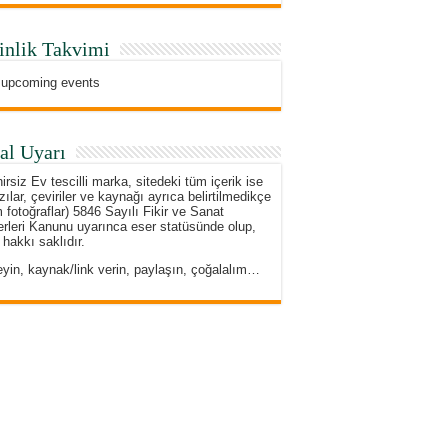
inlik Takvimi
 upcoming events
al Uyarı
irsiz Ev tescilli marka, sitedeki tüm içerik ise
zılar, çeviriler ve kaynağı ayrıca belirtilmedikçe
 fotoğraflar) 5846 Sayılı Fikir ve Sanat
rleri Kanunu uyarınca eser statüsünde olup,
 hakkı saklıdır.
eyin, kaynak/link verin, paylaşın, çoğalalım…