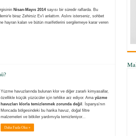
rgisinin
Nisan-Mayıs 2014
sayısı bir süredir raflarda. Bu
emir'e biraz Zehirsiz Ev'i anlattım. Aslını isterseniz, sohbet
e hayran kalan ve bütün marifetlerini sergilemeye karar veren
Ma
mü?
Yüzme havuzlarında bulunan klor ve diğer zararlı kimyasallar,
özellikle küçük yüzücüler için tehlike arz ediyor. Ama
yüzme
havuzları klorla temizlenmek zorunda değil
. İspanya’nın
Moncada bölgesindeki bu harika havuz, doğal filtre
malzemeleri ve bitkiler yardımıyla temizleniyor...
Daha Fazla Oku »