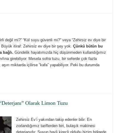
li değil mi?” “Kül suyu güvenli mi?” veya “Zehirsiz ev diye bir
z. Büyük itiraf: Zehirsiz ev diye bir şey yok.
Çünkü bütün bu
a bağlı.
Gündelik hayatımızda hiç düşünmeden kullandığımız
ıfına girebiliyor. Mesela sofra tuzu, bir seferde çok fazla
, aşırı miktarda içilirse “kafa” yapabiliyor. Peki bu durumda
 “Deterjanı” Olarak Limon Tuzu
Zehirsiz Ev’i yakından takip edenler bilir: En
zorlandığımız tariflerden biri, bulaşık makinesi
deterjanıdır. Suyun hayli kireçli olduğu bizim bölgede