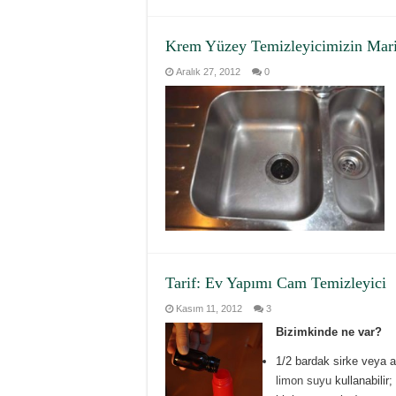
Krem Yüzey Temizleyicimizin Marif
Aralık 27, 2012
0
Tarif: Ev Yapımı Cam Temizleyici
Kasım 11, 2012
3
Bizimkinde ne var?
1/2 bardak sirke veya 
limon suyu
kullanabilir