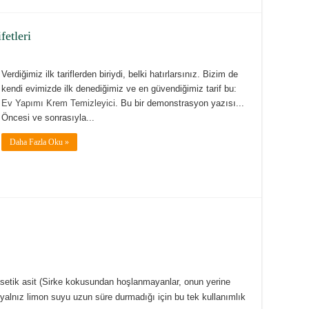
etleri
Verdiğimiz ilk tariflerden biriydi, belki hatırlarsınız. Bizim de
kendi evimizde ilk denediğimiz ve en güvendiğimiz tarif bu:
Ev Yapımı Krem Temizleyici
. Bu bir demonstrasyon yazısı...
Öncesi ve sonrasıyla...
Daha Fazla Oku »
asetik asit (Sirke kokusundan hoşlanmayanlar, onun yerine
; yalnız limon suyu uzun süre durmadığı için bu tek kullanımlık