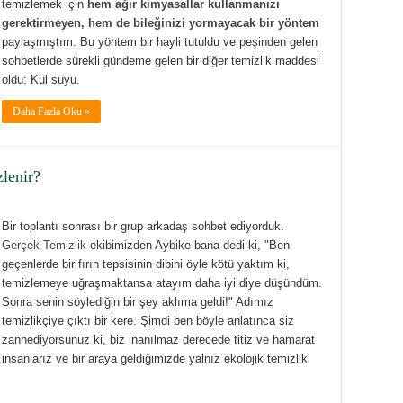
temizlemek için
hem ağır kimyasallar kullanmanızı
gerektirmeyen, hem de bileğinizi yormayacak bir yöntem
paylaşmıştım. Bu yöntem bir hayli tutuldu ve peşinden gelen
sohbetlerde sürekli gündeme gelen bir diğer temizlik maddesi
oldu: Kül suyu.
Daha Fazla Oku »
lenir?
Bir toplantı sonrası bir grup arkadaş sohbet ediyorduk.
Gerçek Temizlik
ekibimizden Aybike bana dedi ki, "Ben
geçenlerde bir fırın tepsisinin dibini öyle kötü yaktım ki,
temizlemeye uğraşmaktansa atayım daha iyi diye düşündüm.
Sonra senin söylediğin bir şey aklıma geldi!" Adımız
temizlikçiye çıktı bir kere. Şimdi ben böyle anlatınca siz
zannediyorsunuz ki, biz inanılmaz derecede titiz ve hamarat
insanlarız ve bir araya geldiğimizde yalnız ekolojik temizlik