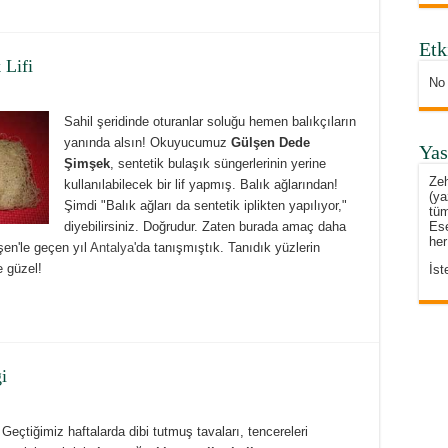
Etk
 Lifi
No
Sahil şeridinde oturanlar soluğu hemen balıkçıların
yanında alsın! Okuyucumuz
Gülşen Dede
Yas
Şimşek
, sentetik bulaşık süngerlerinin yerine
Zeh
kullanılabilecek bir lif yapmış. Balık ağlarından!
(ya
Şimdi "Balık ağları da sentetik iplikten yapılıyor,"
tüm
diyebilirsiniz. Doğrudur. Zaten burada amaç daha
Ese
her
şen'le geçen yıl
Antalya
'da tanışmıştık. Tanıdık yüzlerin
 güzel!
İst
i
Geçtiğimiz haftalarda dibi tutmuş tavaları, tencereleri