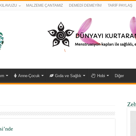
KILAVUZU
MALZEME ÇANTAMIZ
DEMEDİ DEMEYİN!
TARİF PAYLAŞ
kım
Anne-Çocuk
Gıda ve Sağlık
Hobi
Diğer
Zeh
si’nde