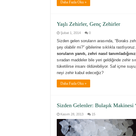
Daha Fazla Oku »
Yaşlı Zehirler, Genç Zehirler
Şubat 1, 2014
0
Sizden gelen soruların arasında, “Boraks zehir
şey olabilir mi?” gibilerine sıklıkla rastlıyoru
soruların yanıtı, zehri nasıl tanımladığınız
sıradan maddeler bile yeri geldiğinde zehir sın
tüketilirse insanı öldürebiliyor. Saf içme suyu
neyi zehir kabul edeceğiz?
Daha Fazla Oku »
Sizden Gelenler: Bulaşık Makinesi
Kasım 28, 2013
15