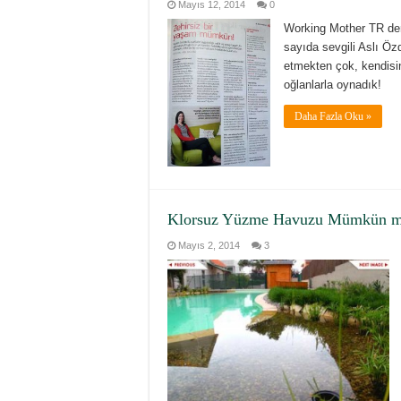
Mayıs 12, 2014
0
Working Mother TR de
sayıda sevgili Aslı Özd
etmekten çok, kendisin
oğlanlarla oynadık!
Daha Fazla Oku »
Klorsuz Yüzme Havuzu Mümkün 
Mayıs 2, 2014
3