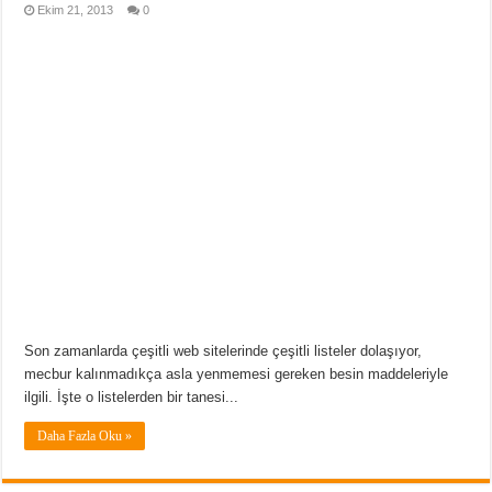
Ekim 21, 2013
0
Son zamanlarda çeşitli web sitelerinde çeşitli listeler dolaşıyor,
mecbur kalınmadıkça asla yenmemesi gereken besin maddeleriyle
ilgili. İşte o listelerden bir tanesi...
Daha Fazla Oku »