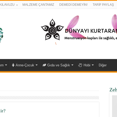
KILAVUZU
MALZEME ÇANTAMIZ
DEMEDİ DEMEYİN!
TARİF PAYLAŞ
kım
Anne-Çocuk
Gıda ve Sağlık
Hobi
Diğer
Zeh
ir?