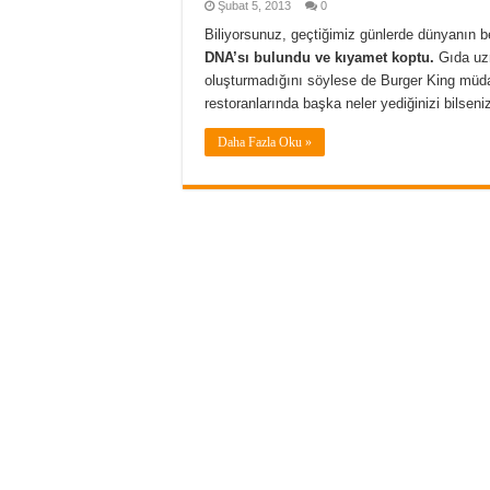
Şubat 5, 2013
0
Biliyorsunuz, geçtiğimiz günlerde dünyanın bel
DNA’sı bulundu ve kıyamet koptu.
Gıda uzm
oluşturmadığını söylese de Burger King müdavi
restoranlarında başka neler yediğinizi bilseniz
Daha Fazla Oku »