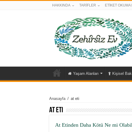
HAKKINDA
TARİFLER
ETİKET OKUMA 
Yaşam Alanları
Kişisel Ba
Anasayfa
/
at eti
at eti
At Etinden Daha Kötü Ne mi Olabil