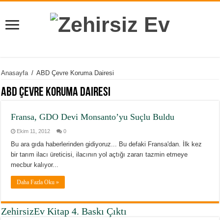
Anasayfa
/
ABD Çevre Koruma Dairesi
ABD Çevre Koruma Dairesi
Fransa, GDO Devi Monsanto’yu Suçlu Buldu
Ekim 11, 2012
0
Bu ara gıda haberlerinden gidiyoruz... Bu defaki Fransa'dan. İlk kez
bir tarım ilacı üreticisi, ilacının yol açtığı zararı tazmin etmeye
mecbur kalıyor...
Daha Fazla Oku »
ZehirsizEv Kitap 4. Baskı Çıktı