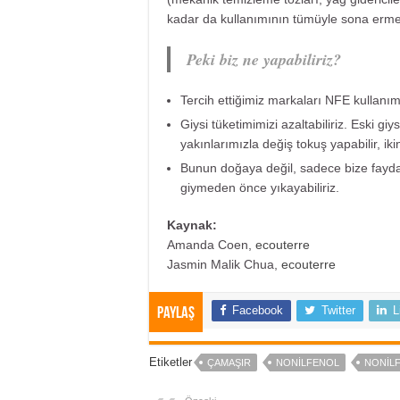
kadar da kullanımının tümüyle sona ermesi
Peki biz ne yapabiliriz?
Tercih ettiğimiz markaları NFE kullanım
Giysi tüketimimizi azaltabiliriz. Eski giy
yakınlarımızla değiş tokuş yapabilir, iki
Bunun doğaya değil, sadece bize faydası
giymeden önce yıkayabiliriz.
Kaynak:
Amanda Coen,
ecouterre
Jasmin Malik Chua,
ecouterre
Facebook
Twitter
L
Paylaş
Etiketler
ÇAMAŞIR
NONILFENOL
NONILF