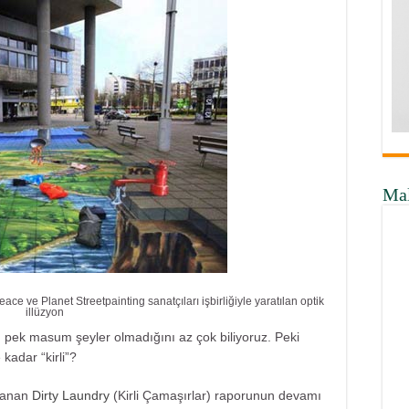
Ma
 ve Planet Streetpainting sanatçıları işbirliğiyle yaratılan optik
illüzyon
n pek masum şeyler olmadığını az çok biliyoruz. Peki
kadar “kirli”?
lanan
Dirty Laundry
(Kirli Çamaşırlar) raporunun devamı