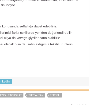
ni istiyor.
ı konusunda şeffaflığa davet edebiliriz.
silerimizi farklı şekillerde yeniden değerlendirebilir,
nci el ya da
vintage
giysiler satın alabiliriz.
 olacak olsa da, satın aldığımız tekstil ürünlerini
inkedIn
ENOL ETOKSILAT
SÜRFAKTAN
TEKSTIL