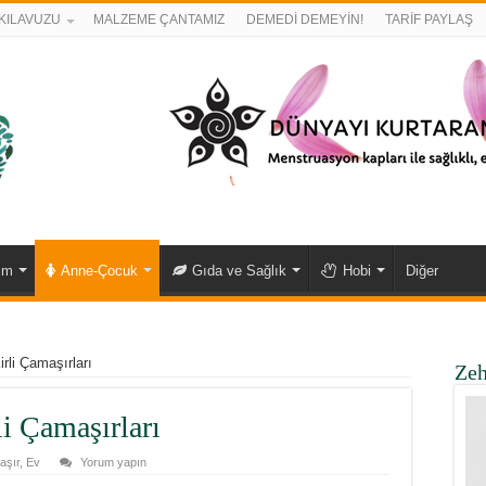
KILAVUZU
MALZEME ÇANTAMIZ
DEMEDİ DEMEYİN!
TARİF PAYLAŞ
ım
Anne-Çocuk
Gıda ve Sağlık
Hobi
Diğer
rli Çamaşırları
Zeh
li Çamaşırları
aşır
,
Ev
Yorum yapın