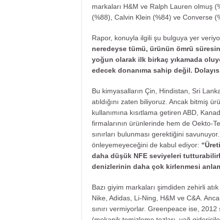
markaları H&M ve Ralph Lauren olmuş (%
(%88), Calvin Klein (%84) ve Converse (%
Rapor, konuyla ilgili şu bulguya yer veriy
neredeyse tümü, ürünün ömrü süresinc
yoğun olarak ilk birkaç yıkamada oluyo
edecek donanıma sahip değil. Dolayısı
Bu kimyasalların Çin, Hindistan, Sri Lanka,
atıldığını zaten biliyoruz. Ancak bitmiş ü
kullanımına kısıtlama getiren ABD, Kanada
firmalarının ürünlerinde hem de Oekto-Te
sınırları bulunması gerektiğini savunuyor.
önleyemeyeceğini de kabul ediyor:
“Üret
daha düşük NFE seviyeleri tutturabilirl
denizlerinin daha çok kirlenmesi anlam
Bazı giyim markaları şimdiden zehirli atık
Nike, Adidas, Li-Ning, H&M ve C&A. Ancak 
sınırı vermiyorlar. Greenpeace ise, 2012
(mekanik temizleme tozları, yağ gidericil