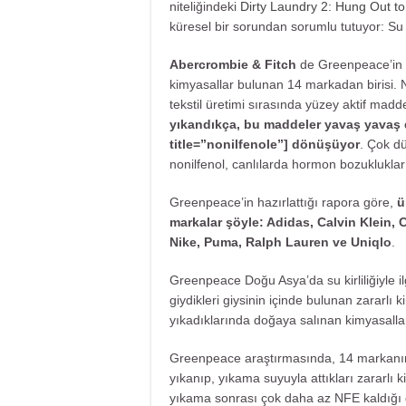
niteliğindeki
Dirty Laundry 2: Hung Out to
küresel bir sorundan sorumlu tutuyor: Su ki
Abercrombie & Fitch
de Greenpeace’in 
kimyasallar bulunan 14 markadan birisi. N
tekstil üretimi sırasında yüzey aktif madde
yıkandıkça, bu maddeler yavaş yavaş 
title=”nonilfenole”] dönüşüyor
. Çok dü
nonilfenol, canlılarda hormon bozuklukları
Greenpeace’in hazırlattığı rapora göre,
ü
markalar şöyle: Adidas, Calvin Klein,
Nike, Puma, Ralph Lauren ve Uniqlo
.
Greenpeace Doğu Asya’da su kirliliğiyle il
giydikleri giysinin içinde bulunan zararlı
yıkadıklarında doğaya salınan kimyasallar
Greenpeace araştırmasında, 14 markanın 
yıkanıp, yıkama suyuyla attıkları zararlı
yıkama sonrası çok daha az NFE kaldığı