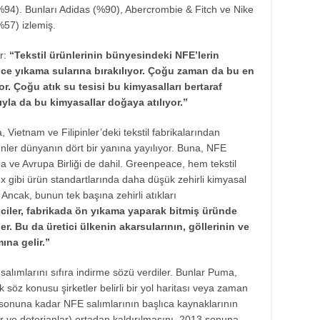
94). Bunları Adidas (%90), Abercrombie & Fitch ve Nike
57) izlemiş.
or:
“Tekstil ürünlerinin bünyesindeki NFE’lerin
e yıkama sularına bırakılıyor. Çoğu zaman da bu en
r. Çoğu atık su tesisi bu kimyasalları bertaraf
yla da bu kimyasallar doğaya atılıyor.”
 Vietnam ve Filipinler’deki tekstil fabrikalarından
rünler dünyanın dört bir yanına yayılıyor. Buna, NFE
 ve Avrupa Birliği de dahil. Greenpeace, hem tekstil
x gibi ürün standartlarında daha düşük zehirli kimyasal
 Ancak, bunun tek başına zehirli atıkları
iciler, fabrikada ön yıkama yaparak bitmiş üründe
er. Bu da üretici ülkenin akarsularının, göllerinin ve
ına gelir.”
 salımlarını sıfıra indirme sözü verdiler. Bunlar Puma,
söz konusu şirketler belirli bir yol haritası veya zaman
 sonuna kadar NFE salımlarının başlıca kaynaklarının
er ve deterjanlar) ortadan kaldırılmasını, 2013 sonuna