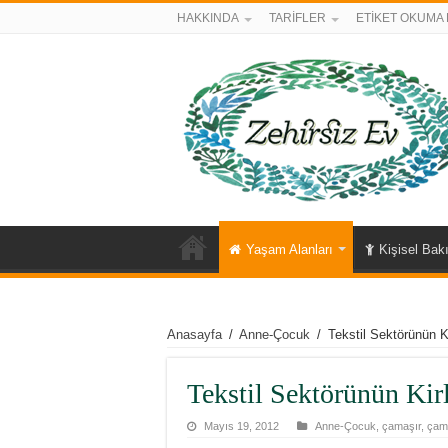
HAKKINDA
TARİFLER
ETİKET OKUMA 
Yaşam Alanları
Kişisel Bak
Anasayfa
/
Anne-Çocuk
/
Tekstil Sektörünün Ki
Tekstil Sektörünün Kir
Mayıs 19, 2012
Anne-Çocuk
,
çamaşır
,
çam