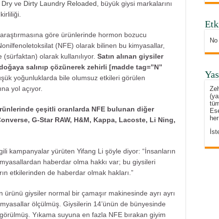
 Dry
ve
Dirty Laundry Reloaded
, büyük giysi markalarını
rliliği.
Etk
araştırmasına göre ürünlerinde hormon bozucu
No
onilfenoletoksilat (NFE) olarak bilinen bu kimyasallar,
 (sürfaktan) olarak kullanılıyor.
Satın alınan giysiler
doğaya salınıp çözünerek zehirli [madde tag=”N”
Yas
şük yoğunluklarda bile olumsuz etkileri görülen
na yol açıyor.
Zeh
(ya
tüm
rünlerinde çeşitli oranlarda NFE bulunan diğer
Ese
her
 Converse, G-Star RAW, H&M, Kappa, Lacoste, Li Ning,
İst
gili kampanyalar yürüten Yifang Li şöyle diyor: “İnsanların
 kimyasallardan haberdar olma hakkı var; bu giysileri
ın etkilerinden de haberdar olmak hakları.”
ürünü giysiler normal bir çamaşır makinesinde ayrı ayrı
 kimyasallar ölçülmüş. Giysilerin 14’ünün de bünyesinde
 görülmüş. Yıkama suyuna en fazla NFE bırakan giyim