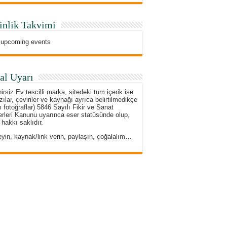
inlik Takvimi
 upcoming events
al Uyarı
irsiz Ev tescilli marka, sitedeki tüm içerik ise
zılar, çeviriler ve kaynağı ayrıca belirtilmedikçe
 fotoğraflar) 5846 Sayılı Fikir ve Sanat
rleri Kanunu uyarınca eser statüsünde olup,
 hakkı saklıdır.
eyin, kaynak/link verin, paylaşın, çoğalalım…