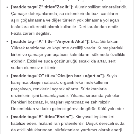
[madde tag=”Z” title=”Zeolit”]:
Alüminosilikat mineralleridir.
Çamaşır deterjanlarında, su sistemlerinde bazı canlıların
aşırı çoğalmasına ve diğer türlerin yok olmasına yol açan
fosfatlara alternatif olarak kullanılır. Deri tarafından emilir.
Fazla zararlı değildir
.
[madde tag=”A” title=”Anyonik Aktif”]:
Bkz. Sürfaktan.
Yüksek temizleme ve köpürme özelliği vardır. Kumaşlardaki
kirleri ve çamaşır yumuşatıcısı kalıntılarını sökmede özellikle
etkindir. Etkisi ve suda çözünürlüğü sıcaklıkla artar, sert
sudan olumsuz etkilenir.
[madde tag=”O” title=”Oksijen bazlı ağartıcı”]:
Suyla
karışınca oksijen salarak, organik leke moleküllerini
parçalayıp, renklerini açarak ağartır. Sürfaktanlarla
enzimlerin işini tamamlayıcıdır. Yıkama sırasında yok olur.
Renkleri bozmaz, kumaşları yıpratmaz ve zehirsizdir.
Dezenfektan ve koku giderici görevi de görür. Küfü yok eder.
[madde tag=”E” title=”Enzim”]:
Kimyasal tepkimeleri
katalize eden, hızlandıran proteinlerdir. Düşük dereceli suda
da etkili olduklarından, sürfaktanlara yardımcı olarak enerji