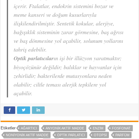
içerir. Ftalatlar, endokrin sistemini bozar ve
meme kanseri ve doğum kusurlarıyla
ilişkilendirilmiştir. Sentetik kokular, alerjiye,
bağışıklık sisteminin zarar görmesine, baş ağrısı
ve baş dönmesine yol açabilir, solunum yollarını
tahriş edebilir.
Optik parlatıcılar
ın işi bir illüzyon yaratmaktır;
biyoçözünür değildir; balıklar ve hayvanlar için
zehirlidir; bakterilerde mutasyonlara neden
olabilir; ciltle teması alerjik tepkilere yol
açabilir.
Etiketler
AĞARTICI
ANYONIK AKTIF MADDE
ENZIM
FOSFONAT
NONIYONIK AKTIF MADDE
OPTIK PARLATICI
OTOPSI
PARFÜM