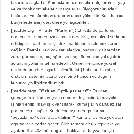
tasarrufu sağlarlar. Kumaşların üzerindeki inatçı protein, yağ
ve karbonhidrat lekelerini parçalarlar. Biyoçözünürlükleri
fosfatlara ve sürfaktanlara oranla çok yüksektir. Bazı hassas
bünyelerde alerjik tepkilere yol açabilirler.
[madde tag=”P” title=”Parfüm”]:
Etiketlerde parfümü
görünce o üründen uzaklaşmak gerekir, çünkü ticari sır kabul
edildiği için parfümün içindeki maddeleri listelemek zorunlu
değildir. Petrol türevi kokular, alerjiye, bağışıklık sisteminin
zarar görmesine, baş ağrısı ve baş dönmesine yol açabilir;
solunum yollarını tahriş edebilir. Genellikle içinde yüksek
miktarda [madde tag=”F” title=”ftalat”] bulunur. Ftalatlar,
endokrin sistemini bozar ve meme kanseri ve doğum
kusurlarıyla ilişkilendirilmiştir.
[madde tag=”O” title=”Optik parlatıcı”]:
Eskiden
çamaşırda kullanılan çivitin modern biçimidir. Ultraviyole
ışınları emip, mavi ışık yansıtarak, kumaşların daha az sarı
görünmesini sağlar. Bu da çamaşır deterjanlarının
“beyazlatma” etkisi olarak bilinir. Yıkama sırasında yok olan
ağartıcıların yerine geçer. Ciltle teması alerjik tepkilere yol
açabilir. Biyoçözünür değildir. Balıklar ve hayvanlar için