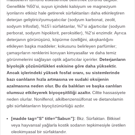
Genellikle %50’si, suyun içindeki kalsiyum ve magnezyum
iyonlarını etkisiz hale getirerek sürfaktanları daha etkinleştiren
deterjan geliştirici/yumuşatıcılar (sodyum karbonat, zeolit,
sodyum trifosfat), %15’i sürfaktanlar, %7’si ağartıcılar (sodyum
perborat, sodyum hipoklorit, peroksitler), %2’si enzimdir. Ayrıca
deterjanın görünüşünü, köpürme özelliğini, akışkanlığını
etkileyen başka maddeler; kokusunu belirleyen parfümler;
çamaşırların renklerini koruyan kimyasallar ve daha temiz
görünmelerini sağlayan optik ağartıcılar içerirler.
Deterjanların
biyolojik çözünürlükleri eskisine göre daha yüksektir.
Ancak içlerindeki yüksek fosfat oranı, su sistemlerinde
bazı canlıların hızla artmasına ve sudaki oksijenin
azalmasına neden olur. Bu da balıkları ve başka canlıları
olumsuz etkileyerek biyoçeşitliliği azaltır.
Ciltte hassasiyete
neden olurlar. Nonilfenol, alkilbenzensülfonat ve dietanolamin
gibi sürfaktanların biyoçözünürlüğü azdır.
[madde tag=”S” title=”Sabun”]:
Bkz. Sürfaktan. Bitkisel
veya hayvansal yağlarla kostik sodanın tepkimesiyle üretilen
oleokimyasal bir sürfaktandır.