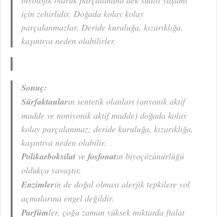
biyolojik olarak parçalanana dek sualtı yaşamı
için zehirlidir. Doğada kolay kolay
parçalanmazlar. Deride kuruluğa, kızarıklığa,
kaşıntıya neden olabilirler.
Sonuç:
Sürfaktanlar
ın sentetik olanları (anyonik aktif
madde ve noniyonik aktif madde) doğada kolay
kolay parçalanmaz; deride kuruluğa, kızarıklığa,
kaşıntıya neden olabilir.
Polikarboksilat
ve
fosfonat
ın biyoçözünürlüğü
oldukça yavaştır.
Enzimler
in de doğal olması alerjik tepkilere yol
açmalarına engel değildir.
Parfüm
ler, çoğu zaman yüksek miktarda ftalat