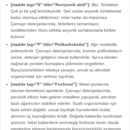
[madde tag=”N” title=”Noniyonik aktif”]:
Bkz. Sürfaktan.
Çok iyi bir yağ temizleyicidir. Sert sudan anyonik sürfaktanlar
kadar olumsuz etkilenmez; onlar kadar da köpürmez.
Çamaşır deterjanlarında, birbirlerini tamamlayıcı
özelliklerinden ötürü sıklıkla anyonik sürfaktanlarla birlikte
bulunur.
[madde tag=”P” title=”Polikarboksilat”]:
Ağır moleküllü
polimerlerdir. Çamaşır deterjanlarında, kısmen polifosfatların
yerine, deterjan geliştirici olarak kullanılırlar. Ayrıca lekeleri
dağıtarak yeniden kumaşlara çökmesini engellerler.
Biyoçözünürlükleri oldukça yavaştır, ancak su altındaki
organizmalar için zehirsiz sayılırlar.
[madde tag=”F” title=”Fosfonat”]:
Metal iyonlarına
tutunan kenetleyici ajanlardır. Çamaşır deterjanlarında,
peroksiti etkisiz hale getiren metallere yapışarak, peroksit
bazlı ağartıcıları stabilize ederler. Sualtı organizmaları için
fazla zehirli değildir; ancak biyolojik hücrelerdeki fosfat
alımının üç kaynağından biridir. Doğada bakteriler tarafından
çözünür; fakat bakterilerin evrimleşip fosfonatı besin olarak
metabolize etmeye başlamasıyla biyoçözünürlüğü azalmıştır.