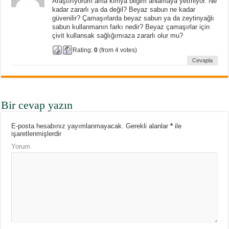
Araştırıyorum ama kimya bilgim anlamaya yetmiyor. Ne
kadar zararlı ya da değil? Beyaz sabun ne kadar
güvenilir? Çamaşırlarda beyaz sabun ya da zeytinyağlı
sabun kullanmanın farkı nedir? Beyaz çamaşırlar için
çivit kullansak sağlığımıaza zararlı olur mu?
Rating:
0
(from 4 votes)
Cevapla
Bir cevap yazın
E-posta hesabınız yayımlanmayacak.
Gerekli alanlar
*
ile
işaretlenmişlerdir
Yorum