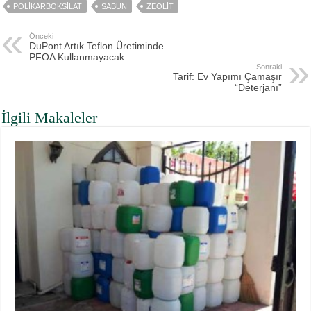
POLIKARBOKSILAT
SABUN
ZEOLIT
Önceki
DuPont Artık Teflon Üretiminde
PFOA Kullanmayacak
Sonraki
Tarif: Ev Yapımı Çamaşır
“Deterjanı”
İlgili Makaleler