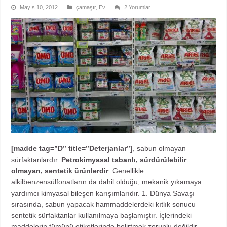
Mayıs 10, 2012
çamaşır
,
Ev
2 Yorumlar
[madde tag=”D” title=”Deterjanlar”]
, sabun olmayan
sürfaktanlardır.
Petrokimyasal tabanlı, sürdürülebilir
olmayan, sentetik ürünlerdir
. Genellikle
alkilbenzensülfonatların da dahil olduğu, mekanik yıkamaya
yardımcı kimyasal bileşen karışımlarıdır. 1. Dünya Savaşı
sırasında, sabun yapacak hammaddelerdeki kıtlık sonucu
sentetik sürfaktanlar kullanılmaya başlamıştır. İçlerindeki
maddelerin tümünü etiketlerinde belirtmek zorunlu değildir.