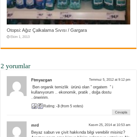
Otopsi: Ağız Çalkalama Sıvısı / Gargara
Ekim 1, 2013
2 yorumlar
Ftmyazgan
Temmuz 5, 2012 at 9:12 pm
Ben organik temizlik ürünü olan ” orgatem ” i
kullanıyorum .. ekonomik, pratik , doğa dostu
..öneririm.
Rating:
-3
(from 5 votes)
Cevapla
mrd
Kasım 25, 2014 at 10:53 am
Beyaz sabun ve çivit hakkında bilgi verebilir misiniz?