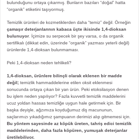
bulunduğunu ortaya çıkarmış. Bunların bazıları “doğal” hatta
“organik” etiketini taşıyormuş.
Temizlik ürünleri de kozmetiklerden daha “temiz” değil. Örneğin
çamaşır deterjanlarının kabaca üçte ikisinde 1,4-dioksan
bulunuyor
. İçimize su serpecek bir şey varsa, o da organik
sertifikalı (dikkat edin, üzerinde “organik” yazması yeterli değil)
ürünlerde 1,4-dioksan bulunmaması.
Peki 1,4-dioksan neden tehlikeli?
1,4-dioksan, ürünlere bilinçli olarak eklenen bir madde
değil;
temizlik hammaddelerine etilen oksit eklenmesi
sonucunda ortaya çıkan bir yan ürün. Peki etoksilasyon denen
bu işlem neden yapılıyor? Fazla kuvvetli temizlik maddelerini
ucuz yoldan hassas temizliğe uygun hale getirmek için. Bir
başka deyişle, ağzımıza koyduğumuz diş macununun,
saçlarımızı yıkadığımız şampuanın derimizi alıp gitmemesi için.
Bu yöntem sayesinde az köpük üreten, tahriş edici temizlik
maddelerinden, daha fazla köpüren, yumuşak deterjanlar
üretilebiliyor.