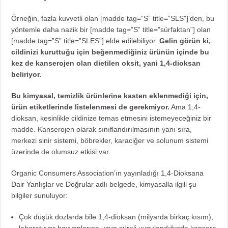
Örneğin, fazla kuvvetli olan [madde tag=”S” title=”SLS”]’den, bu
yöntemle daha nazik bir [madde tag=”S” title=”sürfaktan”] olan
[madde tag=”S” title=”SLES”] elde edilebiliyor.
Gelin görün ki,
cildinizi kuruttuğu için beğenmediğiniz ürünün içinde bu
kez de kanserojen olan dietilen oksit, yani 1,4-dioksan
beliriyor.
Bu kimyasal, temizlik ürünlerine kasten eklenmediği için,
ürün etiketlerinde listelenmesi de gerekmiyor.
Ama 1,4-
dioksan, kesinlikle cildinize temas etmesini istemeyeceğiniz bir
madde. Kanserojen olarak sınıflandırılmasının yanı sıra,
merkezi sinir sistemi, böbrekler, karaciğer ve solunum sistemi
üzerinde de olumsuz etkisi var.
Organic Consumers Association’ın yayınladığı
1,4-Dioksana
Dair Yanlışlar ve Doğrular
adlı belgede, kimyasalla ilgili şu
bilgiler sunuluyor:
Çok düşük dozlarda bile 1,4-dioksan (milyarda birkaç kısım),
laboratuvar hayvanlarına uzun süreli uygulandığında kansere