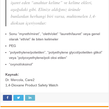
işaret eden “anahtar kelime” ve kelime ekleri,
aşağıdaki gibi. Elinize aldığınız üründe
bunlardan herhangi biri varsa, muhtemelen 1,4-
dioksan içeriyordur:
Sonu “myreth/miret”, “oleth/olet” “laureth/lauret” veya genel
olarak “eth/et” ile biten kelimeler
PEG
“polyethylene/polietilen”, “polyethylene glycol/polietilen glikol”
veya “polyoxyethylene/poli oksi etilen”
“oxynol/oksinol”
Kaynak:
Dr. Mercola,
Care2
1,4-Dioxane Product Safety Watch