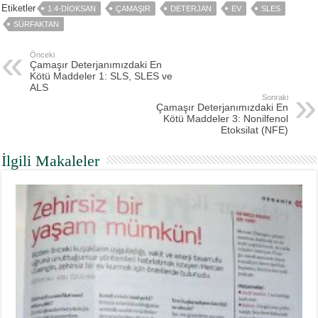
Etiketler
1.4-DIOKSAN
ÇAMAŞIR
DETERJAN
EV
SLES
SÜRFAKTAN
Önceki
Çamaşır Deterjanımızdaki En
Kötü Maddeler 1: SLS, SLES ve
ALS
Sonraki
Çamaşır Deterjanımızdaki En
Kötü Maddeler 3: Nonilfenol
Etoksilat (NFE)
İlgili Makaleler