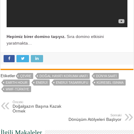
Hepimiz birer domino taşıyız.
Sıra domino etkisini
yaratmakta…
Etiketler
ÇEVRE
DOĞAL HAYATI KORUMA VAKFI
DÜNYA SAATI
EARTH HOUR
ENERJI
ENERJI TASARRUFU
KÜRESEL ISINMA
WWF-TÜRKIYE
Önceki
Doğalgazın Başına Kazak
Örmek
Sonraki
Dönüşüm Atölyeleri Başlıyor
İlgili Makaleler